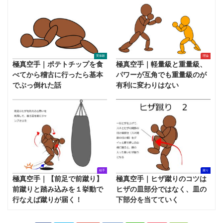
実体験
理論
極真空手｜ポテトチップを食
極真空手｜軽量級と重量級、
べてから稽古に行ったら基本
パワーが互角でも重量級のが
でぶっ倒れた話
有利に変わりはない
組手
蹴り
極真空手｜【前足で前蹴り】
極真空手｜ヒザ蹴りのコツは
前蹴りと踏み込みを１挙動で
ヒザの皿部分ではなく、皿の
行なえば蹴りが届く！
下部分を当てていく