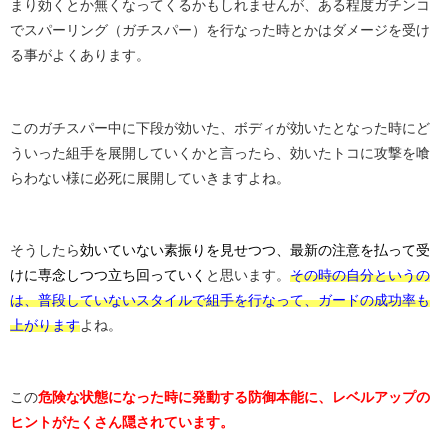
まり効くとか無くなってくるかもしれませんが、ある程度ガチンコ
でスパーリング（ガチスパー）を行なった時とかはダメージを受け
る事がよくあります。
このガチスパー中に下段が効いた、ボディが効いたとなった時にど
ういった組手を展開していくかと言ったら、効いたトコに攻撃を喰
らわない様に必死に展開していきますよね。
そうしたら
効いていない素振りを見せつつ、最新の注意を払って受
けに専念しつつ立ち回っていく
と思います。
その時の自分というの
は、普段していないスタイルで組手を行なって、ガードの成功率も
上がります
よね。
この
危険な状態になった時に発動する防御本能に、レベルアップの
ヒントがたくさん隠されています。