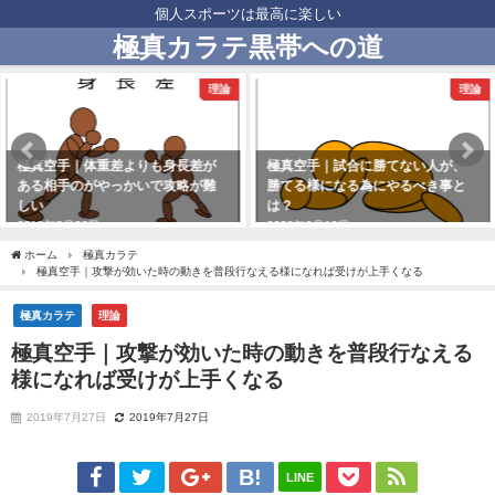
個人スポーツは最高に楽しい
極真カラテ黒帯への道
理論
理論
差よりも身長差が
極真空手｜試合に勝てない人が、
極真カラテ｜
っかいで攻略が難
勝てる様になる為にやるべき事と
体の中に軸を
は？
る？分かり易
2020年2月12日
2019年4月30日
ホーム
極真カラテ
極真空手｜攻撃が効いた時の動きを普段行なえる様になれば受けが上手くなる
極真カラテ
理論
極真空手｜攻撃が効いた時の動きを普段行なえる
様になれば受けが上手くなる
2019年7月27日
2019年7月27日
LINE