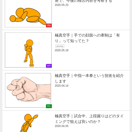
表で、今後の稽古内容を考察する
2020.05.23
理論
極真空手｜手での顔面への牽制は「有
り」って知ってた？
pickup
2020.05.19
組手
極真空手｜中指一本拳という技術を紹介
します
2020.04.14
突き
極真空手｜試合中、上段蹴りはどのタイ
ミングで狙えば良いのか？
2020.04.05