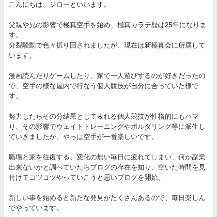
こんにちは、ジローといいます。
父親や兄の影響で極真空手を始め、極真カラテ歴は25年になりま
す。
分裂騒動で色々振り回されましたが、現在は新極真会に所属して
います。
漫画読んだりゲームしたり、家で一人遊びするのが好きだったの
で、空手の様な屋内で行なう個人競技が自分に合っていた様で
す。
努力したらその分結果として表れる個人競技が性格的にもハマ
り、その影響でウェイトトレーニングやボルダリング等に派生し
ていきましたが、やっぱ空手が一番楽しいです。
職場と家を往復する、変化の無い毎日に疲れてしまい、何か副業
出来ないかと調べていたらブログの存在を知り、空いた時間を見
付けてコツコツやっていこうと思いブログを開始。
新しい事を始めると新たな発見がたくさんあるので、毎日楽しん
でやっています。