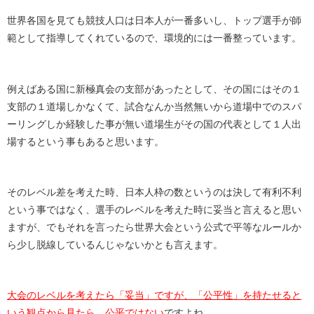
世界各国を見ても競技人口は日本人が一番多いし、トップ選手が師
範として指導してくれているので、環境的には一番整っています。
例えばある国に新極真会の支部があったとして、その国にはその１
支部の１道場しかなくて、試合なんか当然無いから道場中でのスパ
ーリングしか経験した事が無い道場生がその国の代表として１人出
場するという事もあると思います。
そのレベル差を考えた時、日本人枠の数というのは決して有利不利
という事ではなく、選手のレベルを考えた時に妥当と言えると思い
ますが、でもそれを言ったら世界大会という公式で平等なルールか
ら少し脱線しているんじゃないかとも言えます。
大会のレベルを考えたら「妥当」ですが、「公平性」を持たせると
いう観点から見たら、公平ではない
ですよね。