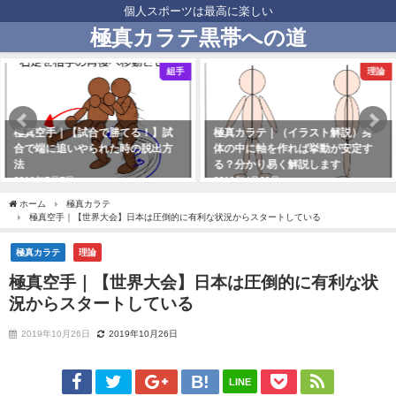
個人スポーツは最高に楽しい
極真カラテ黒帯への道
理論
理論
極真カラテ｜（イラスト解説）身
極真空手｜「足払いからの下段突
体の中に軸を作れば挙動が安定す
き」がもはや無理ゲーになってい
る？分かり易く解説します
る
2019年4月30日
2020年1月11日
ホーム
極真カラテ
極真空手｜【世界大会】日本は圧倒的に有利な状況からスタートしている
極真カラテ
理論
極真空手｜【世界大会】日本は圧倒的に有利な状
況からスタートしている
2019年10月26日
2019年10月26日
LINE