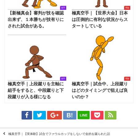
組手
理論
【新極真会】審判が技を確認
極真空手｜【世界大会】日本
出来ず、１本勝ちが技有りに
は圧倒的に有利な状況からス
された試合がある。
タートしている
組手
理論
極真空手｜上段蹴りを主軸に
極真空手｜試合中、上段蹴り
組手をすると、中段蹴りと下
はどのタイミングで狙えば良
段蹴りが入る様になる
いのか？
LINE
極真空手｜【実体験】試合でファウルカップをしないで金的を蹴られた話