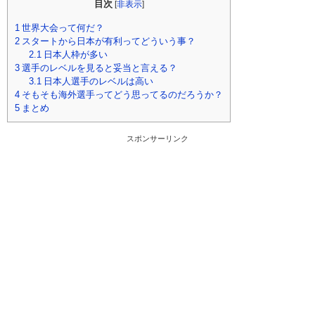
目次
[
非表示
]
1
世界大会って何だ？
2
スタートから日本が有利ってどういう事？
2.1
日本人枠が多い
3
選手のレベルを見ると妥当と言える？
3.1
日本人選手のレベルは高い
4
そもそも海外選手ってどう思ってるのだろうか？
5
まとめ
スポンサーリンク