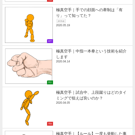
極真空手｜手での顔面への牽制は「有
り」って知ってた？
pickup
2020.05.19
組手
極真空手｜中指一本拳という技術を紹介
します
2020.04.14
突き
極真空手｜試合中、上段蹴りはどのタイ
ミングで狙えば良いのか？
2020.04.05
理論
極真空手｜【ルール】一度も発動した事