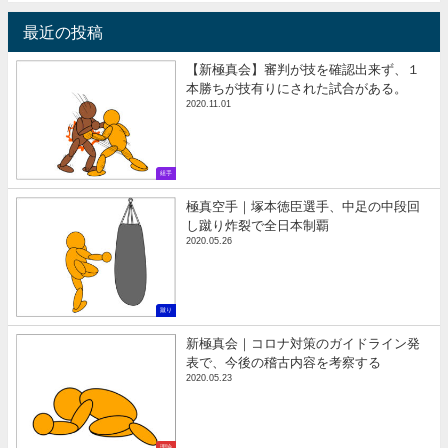
最近の投稿
【新極真会】審判が技を確認出来ず、１
本勝ちが技有りにされた試合がある。
2020.11.01
組手
極真空手｜塚本徳臣選手、中足の中段回
し蹴り炸裂で全日本制覇
2020.05.26
蹴り
新極真会｜コロナ対策のガイドライン発
表で、今後の稽古内容を考察する
2020.05.23
理論